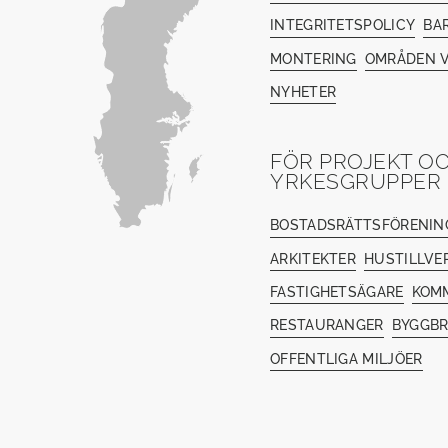
INTEGRITETSPOLICY
BA
MONTERING
OMRÅDEN V
NYHETER
FÖR PROJEKT O
YRKESGRUPPER
BOSTADSRÄTTSFÖRENIN
ARKITEKTER
HUSTILLVE
FASTIGHETSÄGARE
KOM
RESTAURANGER
BYGGB
OFFENTLIGA MILJÖER