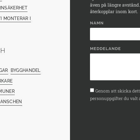
även på längre avstånd. 
RNSÄKERHET
återkopplar inom kort.
I MONTERAR I
NAMN
MEDDELANDE
CH
GAR
BYGGHANDEL
RKARE
Genom att skicka detta
MUNER
personuppgifter du valt a
RANSCHEN