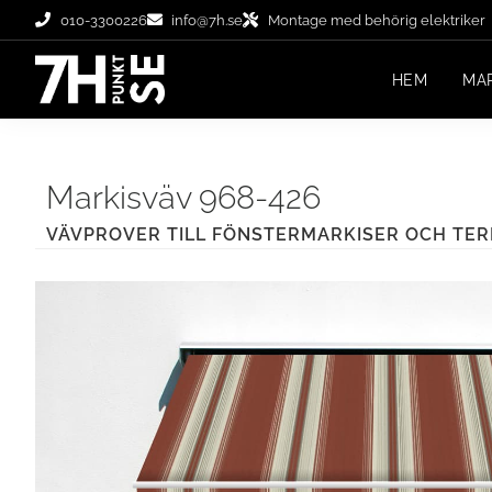
010-3300226
info@7h.se
Montage med behörig elektriker
HEM
MA
Markisväv 968-426
VÄVPROVER TILL FÖNSTERMARKISER OCH TE