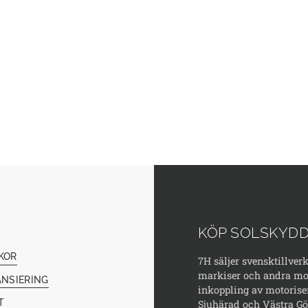
KÖP SOLSKYDD
KOR
7H säljer svensktillver
markiser och andra mod
ANSIERING
inkoppling av motorise
T
Sjuhärad och Västra Göt