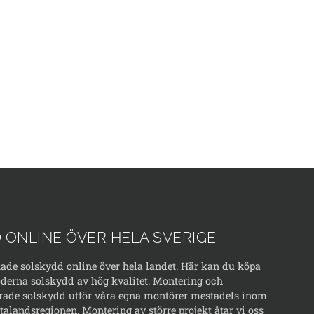
 ONLINE ÖVER HELA SVERIGE
kade solskydd online över hela landet. Här kan du köpa
erna solskydd av hög kvalitet. Montering och
rade solskydd utför våra egna montörer mestadels inom
alandsregionen. Montering av större projekt åtar vi oss