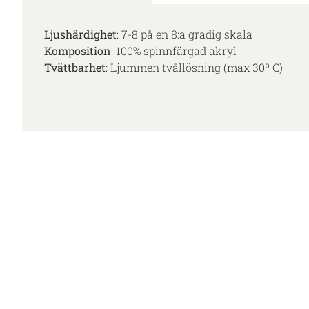
Ljushärdighet
: 7-8 på en 8:a gradig skala
Komposition
: 100% spinnfärgad akryl
Tvättbarhet
: Ljummen tvållösning (max 30º C)