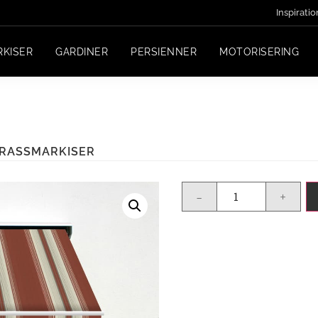
Inspiratio
RKISER
GARDINER
PERSIENNER
MOTORISERING
RRASSMARKISER
-
+