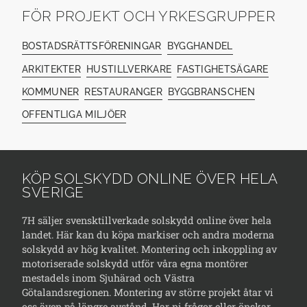
FÖR PROJEKT OCH YRKESGRUPPER
BOSTADSRÄTTSFÖRENINGAR
BYGGHANDEL
ARKITEKTER
HUSTILLVERKARE
FASTIGHETSÄGARE
KOMMUNER
RESTAURANGER
BYGGBRANSCHEN
OFFENTLIGA MILJÖER
KÖP SOLSKYDD ONLINE ÖVER HELA
SVERIGE
7H säljer svensktillverkade solskydd online över hela
landet. Här kan du köpa markiser och andra moderna
solskydd av hög kvalitet. Montering och inkoppling av
motoriserade solskydd utför våra egna montörer
mestadels inom Sjuhärad och Västra
Götalandsregionen. Montering av större projekt åtar vi
oss även på längre avstånd. Har ni frågor eller önskar