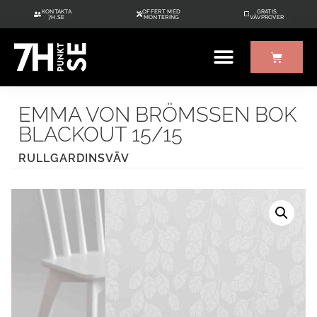
KONTAKTA
OFFERT MED
GRATIS
7H.SE
MONTERING
VÄVPROVER
ÖVRIGT UTE/INNE
GRATIS VÄVPROVER
EMMA VON BRÖMSSEN BOK
BLACKOUT 15/15
RULLGARDINSVÄV