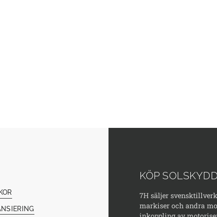
KÖP SOLSKYDD
KOR
7H säljer svensktillver
markiser och andra mod
ANSIERING
inkoppling av motorise