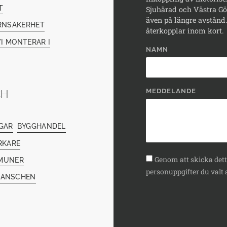
T
Sjuhärad och Västra Göt
även på längre avstånd. 
RNSÄKERHET
återkopplar inom kort.
I MONTERAR I
NAMN
MEDDELANDE
CH
GAR
BYGGHANDEL
RKARE
Genom att skicka detta
MUNER
personuppgifter du valt a
RANSCHEN