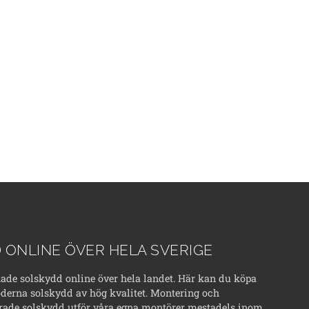
 ONLINE ÖVER HELA SVERIGE
kade solskydd online över hela landet. Här kan du köpa
erna solskydd av hög kvalitet. Montering och
rade solskydd utför våra egna montörer mestadels inom