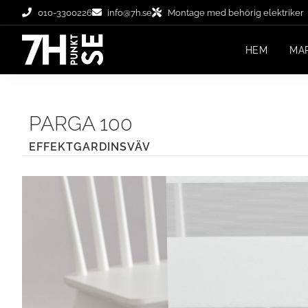
010-3300226
info@7h.se
Montage med behörig elektriker
HEM
MA
PARGA 100
EFFEKTGARDINSVÄV