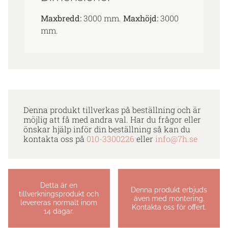
Maxbredd:
3000 mm.
Maxhöjd:
3000
mm.
Denna produkt tillverkas på beställning och är
möjlig att få med andra val. Har du frågor eller
önskar hjälp inför din beställning så kan du
kontakta oss på
010-3300226
eller
info@7h.se
Detta är en
Denna produkt erbjuds
tillverkningsprodukt och
även med montering.
levereras normalt inom
Kontakta oss för offert.
14 dagar.