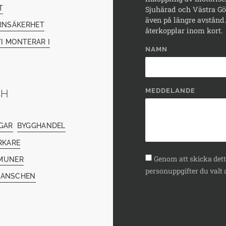
T
Sjuhärad och Västra Göt
även på längre avstånd. 
RNSÄKERHET
återkopplar inom kort.
I MONTERAR I
NAMN
MEDDELANDE
CH
GAR
BYGGHANDEL
RKARE
Genom att skicka detta
MUNER
personuppgifter du valt a
RANSCHEN