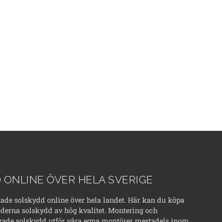
 ONLINE ÖVER HELA SVERIGE
kade solskydd online över hela landet. Här kan du köpa
erna solskydd av hög kvalitet. Montering och
rade solskydd utför våra egna montörer mestadels inom