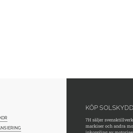
KÖP SOLSKYDD
KOR
7H säljer svensktillver
markiser och andra mod
ANSIERING
inkoppling av motorise