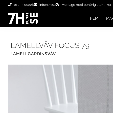
010-3300226
info@7h.se
Montage med behörig elektriker
HEM
MA
LAMELLVÄV FOCUS 79
LAMELLGARDINSVÄV