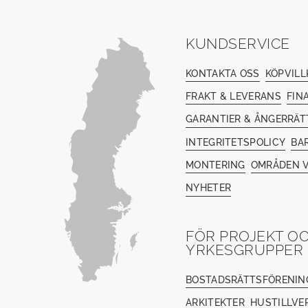
KUNDSERVICE
KONTAKTA OSS
KÖPVILL
FRAKT & LEVERANS
FIN
GARANTIER & ÅNGERRÄT
INTEGRITETSPOLICY
BA
MONTERING
OMRÅDEN V
NYHETER
FÖR PROJEKT O
YRKESGRUPPER
BOSTADSRÄTTSFÖRENIN
ARKITEKTER
HUSTILLVE