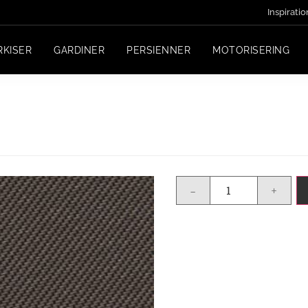
Inspiratio
RKISER
GARDINER
PERSIENNER
MOTORISERING
-
+