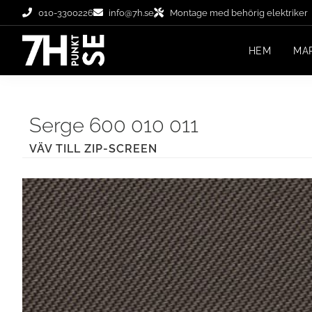
010-3300226
info@7h.se
Montage med behörig elektriker
HEM
MA
Serge 600 010 011
VÄV TILL ZIP-SCREEN