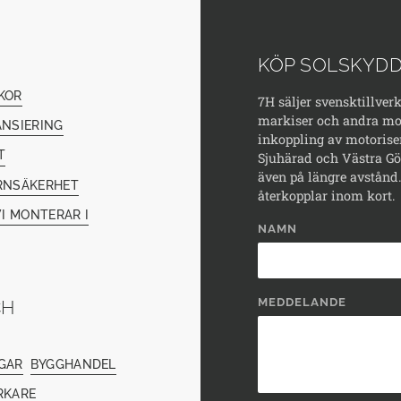
KÖP SOLSKYDD
KOR
7H säljer svensktillver
markiser och andra mod
ANSIERING
inkoppling av motorise
T
Sjuhärad och Västra Göt
även på längre avstånd. 
RNSÄKERHET
återkopplar inom kort.
I MONTERAR I
NAMN
MEDDELANDE
CH
GAR
BYGGHANDEL
RKARE