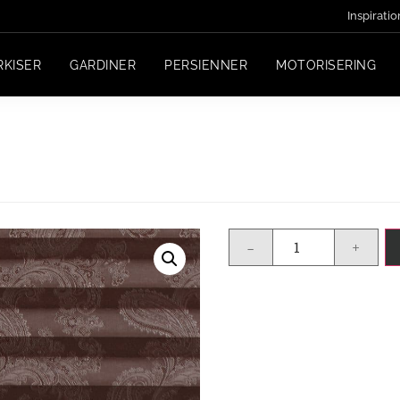
Inspiratio
RKISER
GARDINER
PERSIENNER
MOTORISERING
-
+