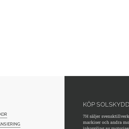
KÖP SOLSKYDD
KOR
7H säljer svensktillver
markiser och andra mod
ANSIERING
inkoppling av motorise