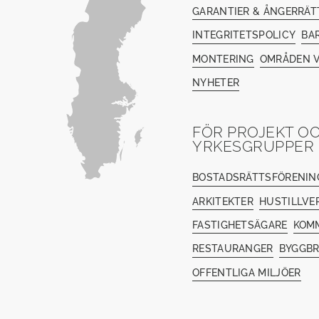
GARANTIER & ÅNGERRÄT
INTEGRITETSPOLICY
BA
MONTERING
OMRÅDEN V
NYHETER
FÖR PROJEKT O
YRKESGRUPPER
BOSTADSRÄTTSFÖRENIN
ARKITEKTER
HUSTILLVE
FASTIGHETSÄGARE
KOM
RESTAURANGER
BYGGB
OFFENTLIGA MILJÖER