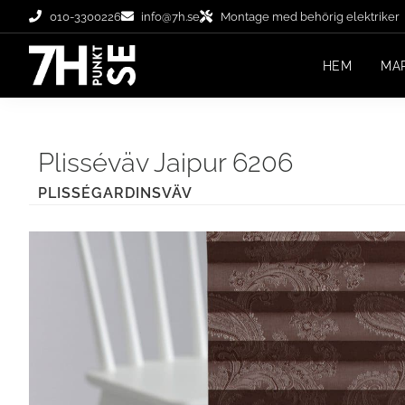
010-3300226
info@7h.se
Montage med behörig elektriker
HEM
MA
Plisséväv Jaipur 6206
PLISSÉGARDINSVÄV