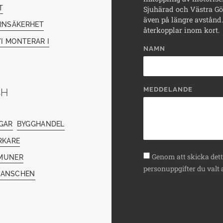
T
Sjuhärad och Västra Göt
även på längre avstånd. 
RNSÄKERHET
återkopplar inom kort.
I MONTERAR I
NAMN
MEDDELANDE
CH
GAR
BYGGHANDEL
RKARE
Genom att skicka detta
MUNER
personuppgifter du valt a
RANSCHEN