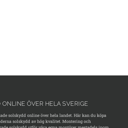
 ONLINE ÖVER HELA SVERIGE
kade solskydd online över hela landet. Här kan du köpa
erna solskydd av hög kvalitet. Montering och
rade solskydd utför våra egna montörer mestadels inom