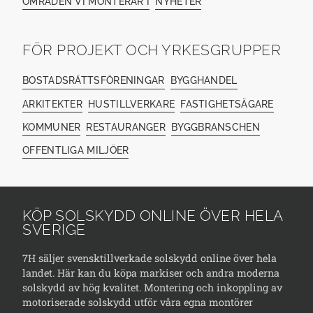
OMRÅDEN VI MONTERAR I
NYHETER
FÖR PROJEKT OCH YRKESGRUPPER
BOSTADSRÄTTSFÖRENINGAR
BYGGHANDEL
ARKITEKTER
HUSTILLVERKARE
FASTIGHETSÄGARE
KOMMUNER
RESTAURANGER
BYGGBRANSCHEN
OFFENTLIGA MILJÖER
KÖP SOLSKYDD ONLINE ÖVER HELA
SVERIGE
7H säljer svensktillverkade solskydd online över hela
landet. Här kan du köpa markiser och andra moderna
solskydd av hög kvalitet. Montering och inkoppling av
motoriserade solskydd utför våra egna montörer