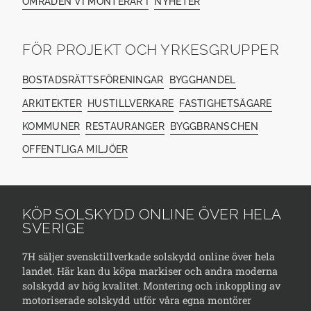
OMRÅDEN VI MONTERAR I
NYHETER
FÖR PROJEKT OCH YRKESGRUPPER
BOSTADSRÄTTSFÖRENINGAR
BYGGHANDEL
ARKITEKTER
HUSTILLVERKARE
FASTIGHETSÄGARE
KOMMUNER
RESTAURANGER
BYGGBRANSCHEN
OFFENTLIGA MILJÖER
KÖP SOLSKYDD ONLINE ÖVER HELA
SVERIGE
7H säljer svensktillverkade solskydd online över hela
landet. Här kan du köpa markiser och andra moderna
solskydd av hög kvalitet. Montering och inkoppling av
motoriserade solskydd utför våra egna montörer