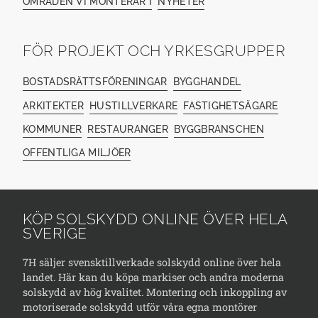
OMRÅDEN VI MONTERAR I
NYHETER
FÖR PROJEKT OCH YRKESGRUPPER
BOSTADSRÄTTSFÖRENINGAR
BYGGHANDEL
ARKITEKTER
HUSTILLVERKARE
FASTIGHETSÄGARE
KOMMUNER
RESTAURANGER
BYGGBRANSCHEN
OFFENTLIGA MILJÖER
KÖP SOLSKYDD ONLINE ÖVER HELA
SVERIGE
7H säljer svensktillverkade solskydd online över hela
landet. Här kan du köpa markiser och andra moderna
solskydd av hög kvalitet. Montering och inkoppling av
motoriserade solskydd utför våra egna montörer