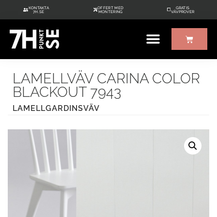
KONTAKTA
OFFERT MED
GRATIS
7H.SE
MONTERING
VÄVPROVER
ÖVRIGT UTE/INNE
GRATIS VÄVPROVER
LAMELLVÄV CARINA COLOR
BLACKOUT 7943
LAMELLGARDINSVÄV