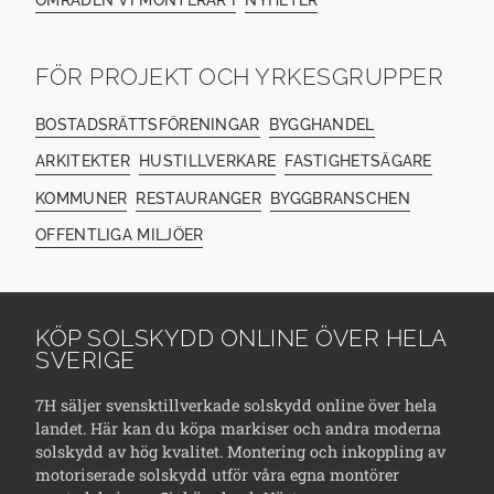
FÖR PROJEKT OCH YRKESGRUPPER
BOSTADSRÄTTSFÖRENINGAR
BYGGHANDEL
ARKITEKTER
HUSTILLVERKARE
FASTIGHETSÄGARE
KOMMUNER
RESTAURANGER
BYGGBRANSCHEN
OFFENTLIGA MILJÖER
KÖP SOLSKYDD ONLINE ÖVER HELA
SVERIGE
7H säljer svensktillverkade solskydd online över hela
landet. Här kan du köpa markiser och andra moderna
solskydd av hög kvalitet. Montering och inkoppling av
motoriserade solskydd utför våra egna montörer