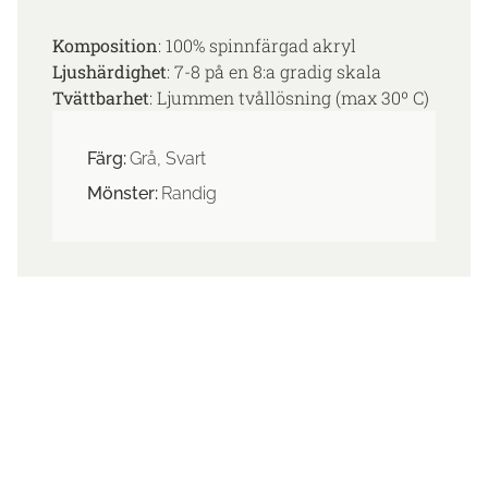
Komposition
: 100% spinnfärgad akryl
Ljushärdighet
: 7-8 på en 8:a gradig skala
Tvättbarhet
: Ljummen tvållösning (max 30º C)
Färg:
Grå, Svart
Mönster:
Randig