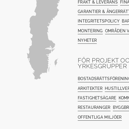
FRAKT & LEVERANS
FIN
GARANTIER & ÅNGERRÄT
INTEGRITETSPOLICY
BA
MONTERING
OMRÅDEN V
NYHETER
FÖR PROJEKT O
YRKESGRUPPER
BOSTADSRÄTTSFÖRENIN
ARKITEKTER
HUSTILLVE
FASTIGHETSÄGARE
KOM
RESTAURANGER
BYGGB
OFFENTLIGA MILJÖER