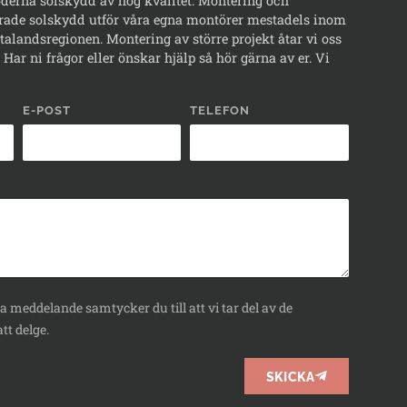
erna solskydd av hög kvalitet. Montering och
rade solskydd utför våra egna montörer mestadels inom
alandsregionen. Montering av större projekt åtar vi oss
Har ni frågor eller önskar hjälp så hör gärna av er. Vi
E-POST
TELEFON
 meddelande samtycker du till att vi tar del av de
tt delge.
SKICKA