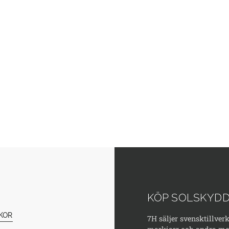
KÖP SOLSKYDD
KOR
7H säljer svensktillver