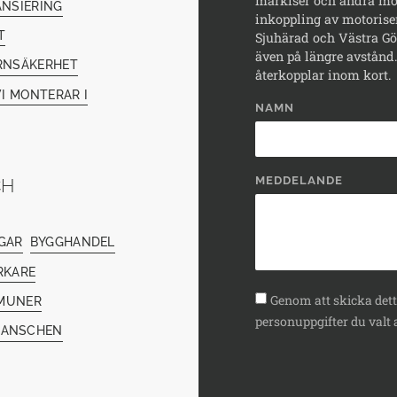
markiser och andra mod
ANSIERING
inkoppling av motorise
T
Sjuhärad och Västra Göt
även på längre avstånd. 
RNSÄKERHET
återkopplar inom kort.
I MONTERAR I
NAMN
MEDDELANDE
CH
GAR
BYGGHANDEL
RKARE
Genom att skicka detta
MUNER
personuppgifter du valt a
RANSCHEN