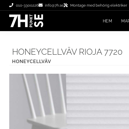
010-3300226
info@7h.se
Montage med behörig elektriker
HEM
MA
HONEYCELLVÄV RIOJA 7720
HONEYCELLVÄV