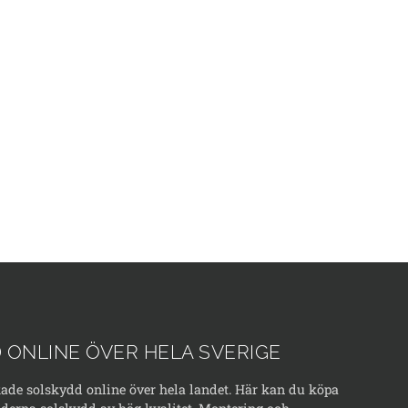
 ONLINE ÖVER HELA SVERIGE
kade solskydd online över hela landet. Här kan du köpa