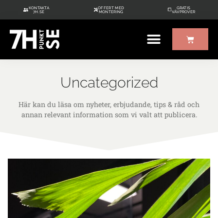
KONTAKTA
OFFERT MED
GRATIS
7H.SE
MONTERING
VÄVPROVER
ÖVRIGT UTE/INNE
GRATIS VÄVPROVER
Uncategorized
Här kan du läsa om nyheter, erbjudande, tips & råd och
annan relevant information som vi valt att publicera.