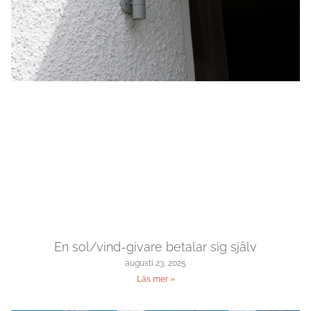
En sol/vind-givare betalar sig själv
augusti 23, 2025
Läs mer »