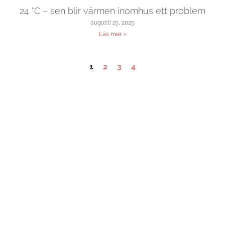
24 °C – sen blir värmen inomhus ett problem
augusti 15, 2025
Läs mer »
1
2
3
4